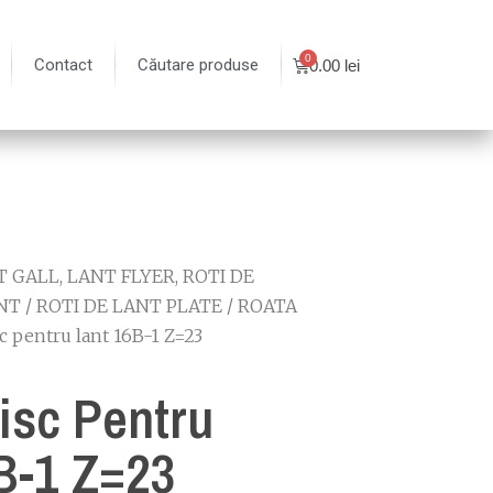
Contact
Căutare produse
0.00
lei
 GALL, LANT FLYER, ROTI DE
NT
/
ROTI DE LANT PLATE
/
ROATA
c pentru lant 16B-1 Z=23
isc Pentru
B-1 Z=23