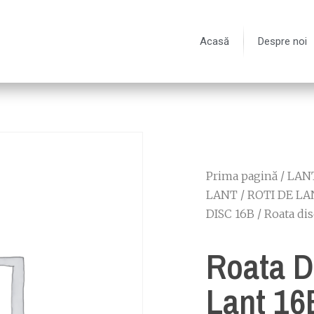
Acasă
Despre noi
Prima pagină
/
LANT
LANT
/
ROTI DE LA
DISC 16B
/ Roata dis
Roata D
Lant 16