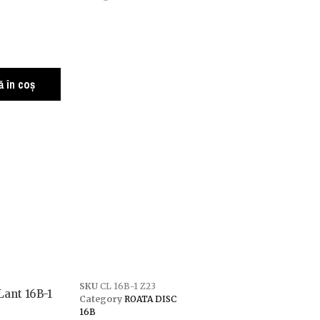
 în coș
SKU
CL 16B-1 Z23
Lant 16B-1
Category
ROATA DISC
16B