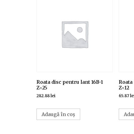
Roata disc pentru lant 16B-1
Roata 
Z=25
Z=12
282.88
lei
65.87
le
Adaugă în coș
Ada