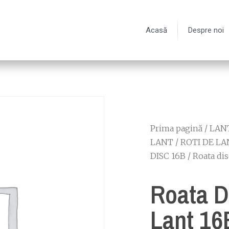
Acasă
Despre noi
Prima pagină
/
LANT
LANT
/
ROTI DE LA
DISC 16B
/ Roata dis
Roata D
Lant 16