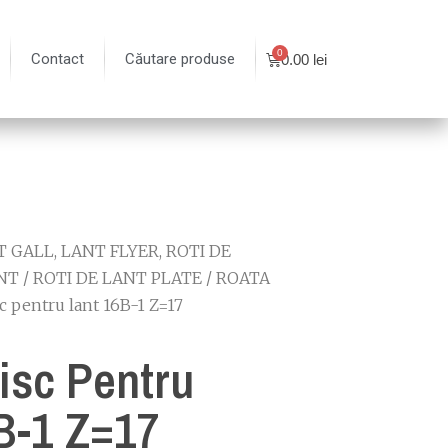
Contact
Căutare produse
0.00
lei
 GALL, LANT FLYER, ROTI DE
NT
/
ROTI DE LANT PLATE
/
ROATA
c pentru lant 16B-1 Z=17
isc Pentru
B-1 Z=17