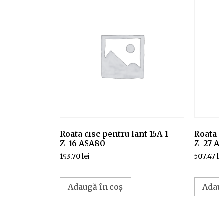
Roata disc pentru lant 16A-1
Roata 
Z=16 ASA80
Z=27 
193.70
lei
507.47
Adaugă în coș
Ada