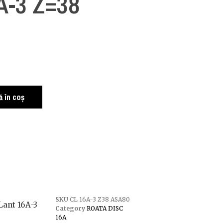
A-3 Z=38
i
 în coș
SKU
CL 16A-3 Z38 ASA80
Lant 16A-3
Category
ROATA DISC
16A