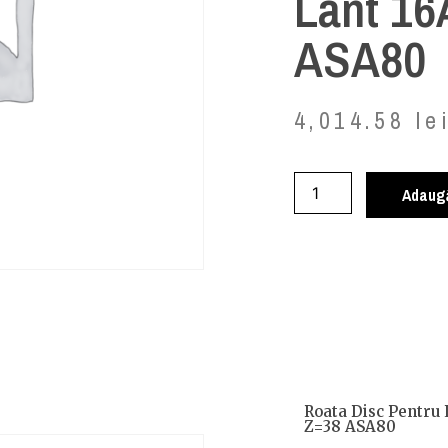
Lant 16
ASA80
4,014.58
le
Adaugă
Roata Disc Pentru 
Z=38 ASA80