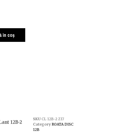
 în coș
SKU
CL 12B-2 Z17
Lant 12B-2
Category
ROATA DISC
12B