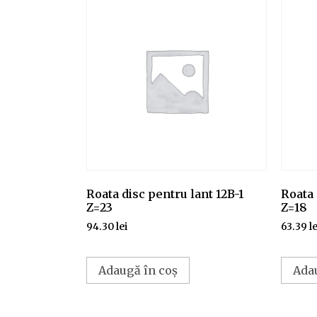
Roata disc pentru lant 12B-1
Roata 
Z=23
Z=18
94.30
lei
63.39
le
Adaugă în coș
Ada