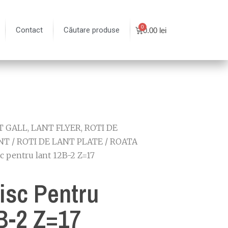
Contact
Căutare produse
0.00
lei
 GALL, LANT FLYER, ROTI DE
NT
/
ROTI DE LANT PLATE
/
ROATA
sc pentru lant 12B-2 Z=17
isc Pentru
B-2 Z=17