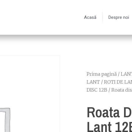
Acasă
Despre noi
Prima pagină
/
LANT
LANT
/
ROTI DE LA
DISC 12B
/ Roata di
Roata D
Lant 12