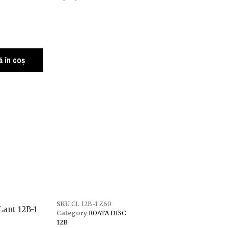
 în coș
SKU
CL 12B-1 Z60
Lant 12B-1
Category
ROATA DISC
12B