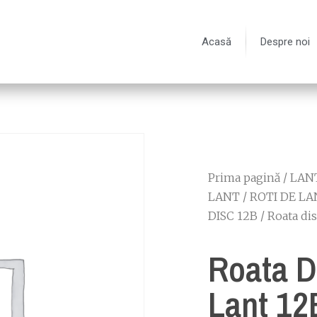
Acasă
Despre noi
Prima pagină
/
LANT
LANT
/
ROTI DE LA
DISC 12B
/ Roata di
Roata D
Lant 12