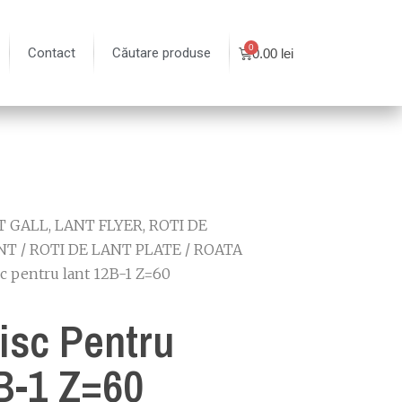
Contact
Căutare produse
0.00
lei
 GALL, LANT FLYER, ROTI DE
NT
/
ROTI DE LANT PLATE
/
ROATA
sc pentru lant 12B-1 Z=60
isc Pentru
B-1 Z=60