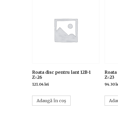
Roata disc pentru lant 12B-1
Roata 
Z=26
Z=23
121.04
lei
94.30
l
Adaugă în coș
Ada