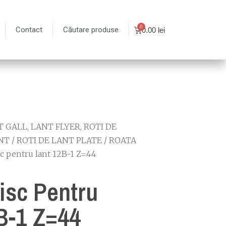
Contact
Căutare produse
0.00
lei
 GALL, LANT FLYER, ROTI DE
NT
/
ROTI DE LANT PLATE
/
ROATA
sc pentru lant 12B-1 Z=44
isc Pentru
B-1 Z=44