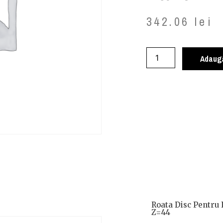
342.06
lei
Adaugă
Roata Disc Pentru 
Z=44