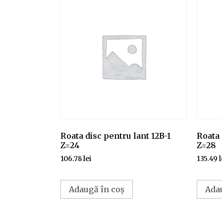
Roata disc pentru lant 12B-1
Roata 
Z=24
Z=28
106.78
lei
135.49
l
Adaugă în coș
Ada