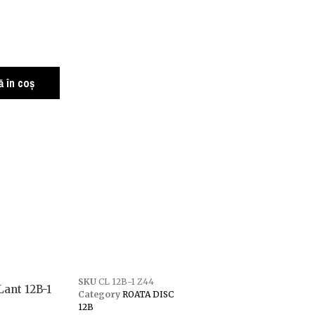
 în coș
SKU
CL 12B-1 Z44
Lant 12B-1
Category
ROATA DISC
12B