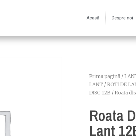
Acasă
Despre noi
Prima pagină
/
LANT
LANT
/
ROTI DE LA
DISC 12B
/ Roata di
Roata D
Lant 12