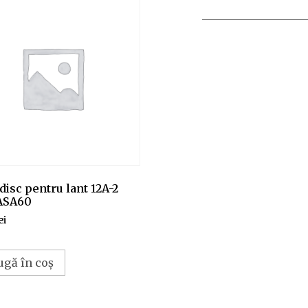
disc pentru lant 12A-2
ASA60
ei
ugă în coș