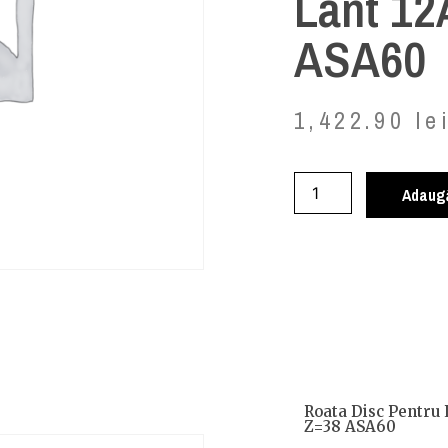
Lant 12
ASA60
1,422.90
le
Adaugă
Roata Disc Pentru 
Z=38 ASA60