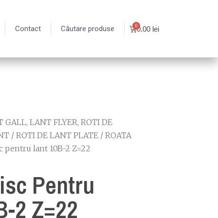
Contact
Căutare produse
0.00
lei
 GALL, LANT FLYER, ROTI DE
NT
/
ROTI DE LANT PLATE
/
ROATA
c pentru lant 10B-2 Z=22
isc Pentru
B-2 Z=22