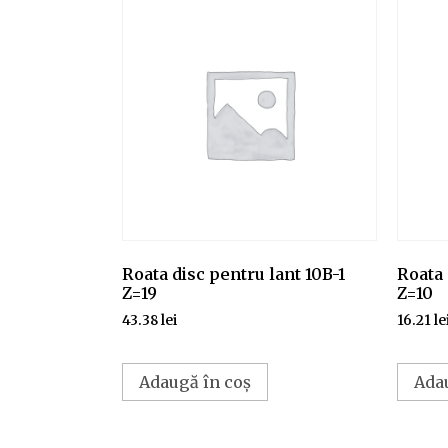
Roata disc pentru lant 10B-1
Roata 
Z=19
Z=10
43.38
lei
16.21
le
Adaugă în coș
Ada