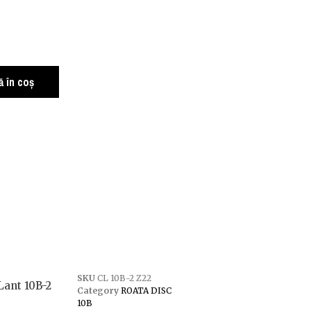
 în coș
SKU
CL 10B-2 Z22
Lant 10B-2
Category
ROATA DISC
10B