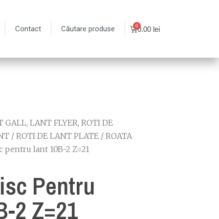
Contact
Căutare produse
0.00
lei
 GALL, LANT FLYER, ROTI DE
NT
/
ROTI DE LANT PLATE
/
ROATA
c pentru lant 10B-2 Z=21
isc Pentru
B-2 Z=21