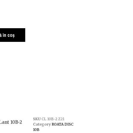
 în coș
SKU
CL 10B-2 Z21
Lant 10B-2
Category
ROATA DISC
10B