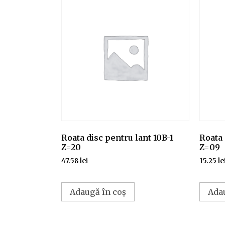
Roata disc pentru lant 10B-1
Roata 
Z=20
Z=09
47.58
lei
15.25
le
Adaugă în coș
Ada