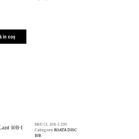
 în coș
SKU
CL 10B-1 Z85
Lant 10B-1
Category
ROATA DISC
10B