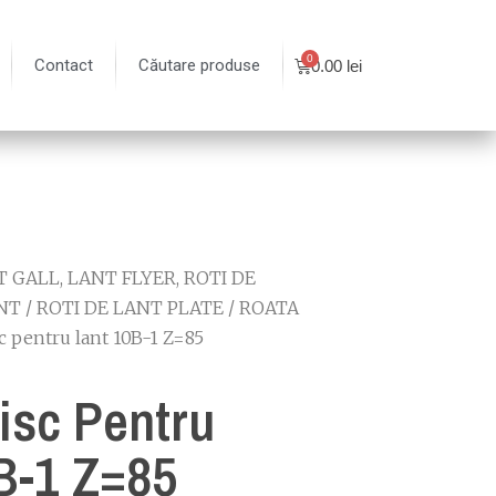
Contact
Căutare produse
0.00
lei
 GALL, LANT FLYER, ROTI DE
NT
/
ROTI DE LANT PLATE
/
ROATA
c pentru lant 10B-1 Z=85
isc Pentru
B-1 Z=85