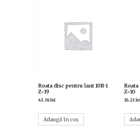
Roata disc pentru lant 10B-1
Roata 
Z=19
Z=10
43.38
lei
16.21
le
Adaugă în coș
Ada