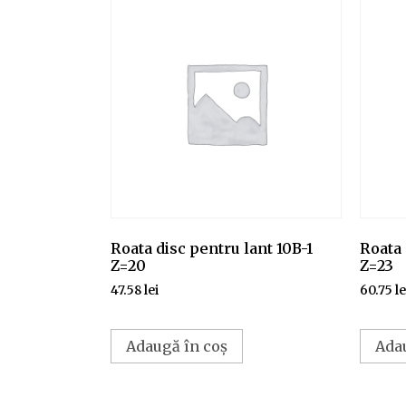
Roata disc pentru lant 10B-1
Roata 
Z=20
Z=23
47.58
lei
60.75
le
Adaugă în coș
Ada