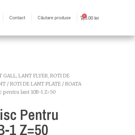
Contact
Căutare produse
0.00
lei
 GALL, LANT FLYER, ROTI DE
NT
/
ROTI DE LANT PLATE
/
ROATA
c pentru lant 10B-1 Z=50
isc Pentru
B-1 Z=50