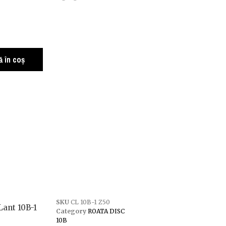
 în coș
SKU
CL 10B-1 Z50
Lant 10B-1
Category
ROATA DISC
10B