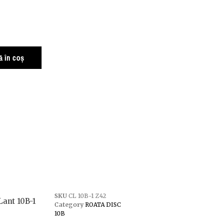
 în coș
SKU
CL 10B-1 Z42
Lant 10B-1
Category
ROATA DISC
10B