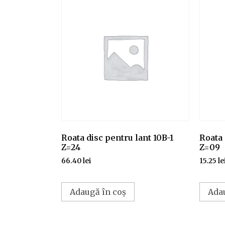
Roata disc pentru lant 10B-1
Roata 
Z=24
Z=09
66.40
lei
15.25
le
Adaugă în coș
Ada