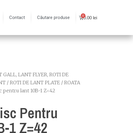
Contact
Căutare produse
0.00
lei
 GALL, LANT FLYER, ROTI DE
NT
/
ROTI DE LANT PLATE
/
ROATA
c pentru lant 10B-1 Z=42
isc Pentru
B-1 Z=42