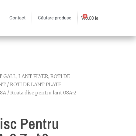
Contact
Căutare produse
0.00
lei
 GALL, LANT FLYER, ROTI DE
NT
/
ROTI DE LANT PLATE
08A
/ Roata disc pentru lant 08A-2
isc Pentru