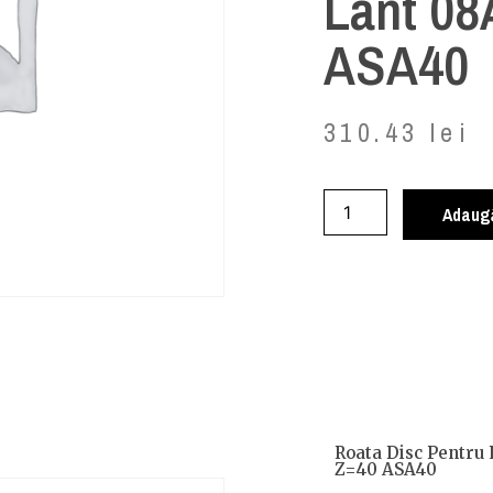
Lant 08
ASA40
310.43
lei
Adaugă
Roata Disc Pentru 
Z=40 ASA40