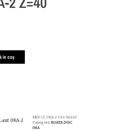
A-2 Z=40
 în coș
SKU
CL 08A-2 Z40 ASA40
Lant 08A-2
Category
ROATA DISC
08A