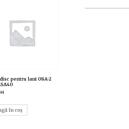
disc pentru lant 08A-2
ASA40
lei
ugă în coș