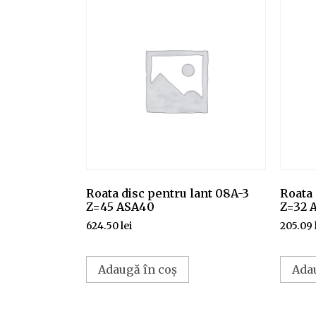
Roata disc pentru lant 08A-3
Roata 
Z=45 ASA40
Z=32 
624.50
lei
205.09
Adaugă în coș
Ada