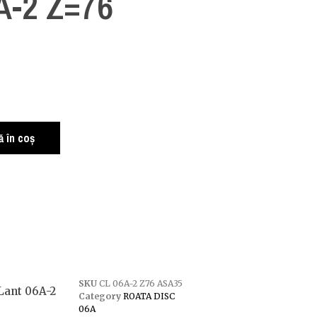
A-2 Z=76
 în coș
SKU
CL 06A-2 Z76 ASA35
Lant 06A-2
Category
ROATA DISC
06A