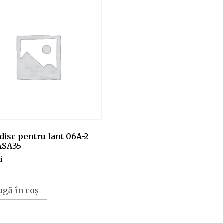
disc pentru lant 06A-2
ASA35
i
ugă în coș