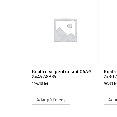
Roata disc pentru lant 06A-2
Roata 
Z=45 ASA35
Z=30 
194.18
lei
90.43
le
Adaugă în coș
Ada