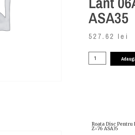
Lant 06
ASA35
527.62
lei
Adaugă
Roata Disc Pentru 
Z=76 ASA35