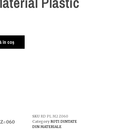
aterial Plastic
 în coș
SKU
RD PL M2 Z060
2 Z=060
Category
ROTI DINTATE
DIN MATERIALE