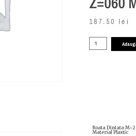
Z=060 M
187.50
lei
Adaugă
Roata Dintata M=
Material Plastic