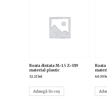
Roata dintata M=1.5 Z=019
Roata 
material plastic
materi
32.21
lei
40.30
l
Adaugă în coș
Ada