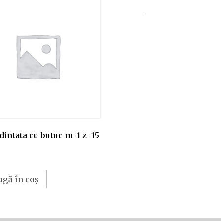
dintata cu butuc m=1 z=15
ugă în coș