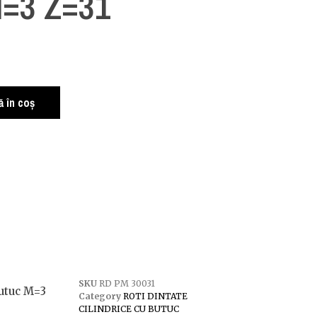
M=3 Z=31
 în coș
SKU
RD PM 30031
Butuc M=3
Category
ROTI DINTATE
CILINDRICE CU BUTUC