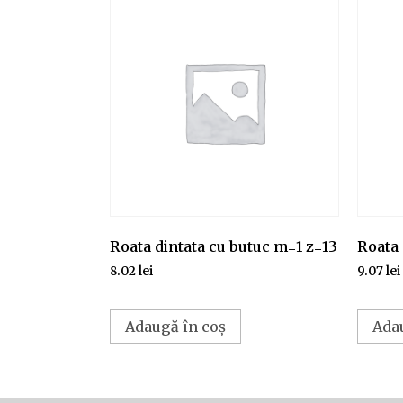
Roata dintata cu butuc m=1 z=13
Roata 
8.02
lei
9.07
lei
Adaugă în coș
Ada