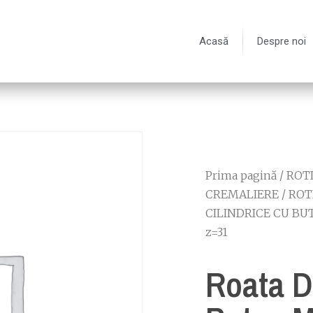
Acasă
Despre noi
Prima pagină
/
ROTI
CREMALIERE
/
ROT
CILINDRICE CU BU
z=31
Roata D