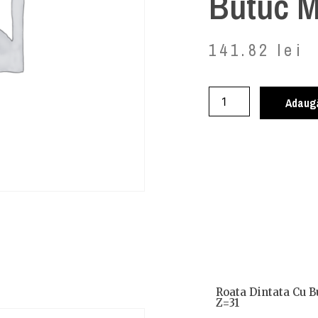
Butuc 
141.82
lei
Adaugă
Roata Dintata Cu 
Z=31