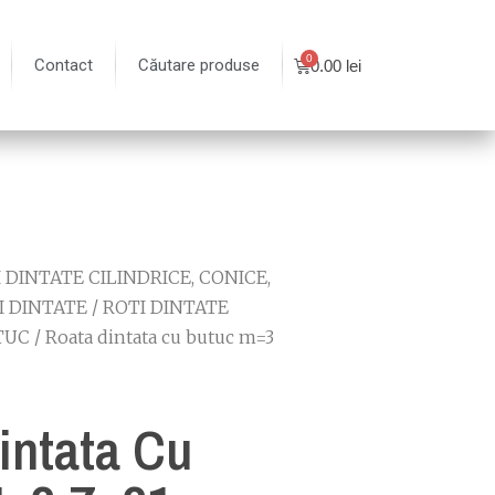
Contact
Căutare produse
0.00
lei
 DINTATE CILINDRICE, CONICE,
I DINTATE
/
ROTI DINTATE
TUC
/ Roata dintata cu butuc m=3
intata Cu