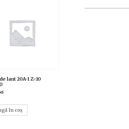
de lant 20A-1 Z=10
0
lei
ugă în coș