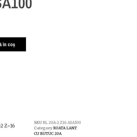
SA100
i
 în coș
SKU
RL 20A-2 Z16 ASA100
-2 Z=16
Category
ROATA LANT
CU BUTUC 20A