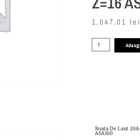
Z=16 A
1,047.01
le
Adaugă
Roata De Lant 20A
ASA100