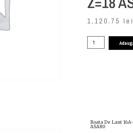
Z=18 A
1,120.75
le
Adaugă
Roata De Lant 16A-
ASA80