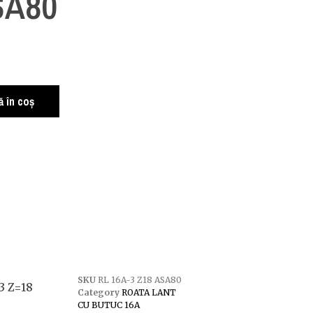
SA80
i
 în coș
SKU
RL 16A-3 Z18 ASA80
3 Z=18
Category
ROATA LANT
CU BUTUC 16A