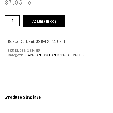
37.95
lei
Adaugă în coș
Roata De Lant 08B-1 Z=14 Calit
SKU
RL 08B-1 Z14 HF
Category
ROATA LANT CU DANTURA CALITA 08B
Produse Similare