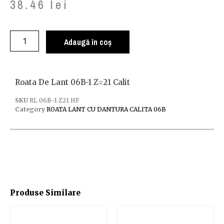
38.46
lei
Adaugă în coș
Roata De Lant 06B-1 Z=21 Calit
SKU
RL 06B-1 Z21 HF
Category
ROATA LANT CU DANTURA CALITA 06B
Produse Similare