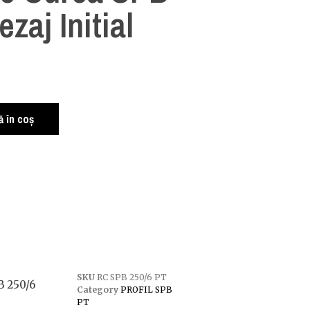
ezaj Initial
i
 în coș
SKU
RC SPB 250/6 PT
B 250/6
Category
PROFIL SPB
PT