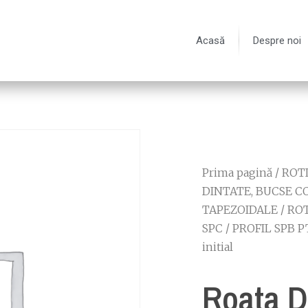
Acasă
Despre noi
Prima pagină
/
ROT
DINTATE, BUCSE C
TAPEZOIDALE
/
ROT
SPC
/
PROFIL SPB P
initial
Roata 