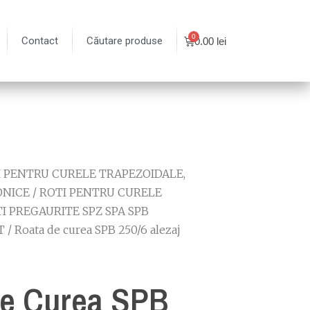
Contact
Căutare produse
0.00
lei
I PENTRU CURELE TRAPEZOIDALE,
ONICE
/
ROTI PENTRU CURELE
I PREGAURITE SPZ SPA SPB
T
/ Roata de curea SPB 250/6 alezaj
De Curea SPB