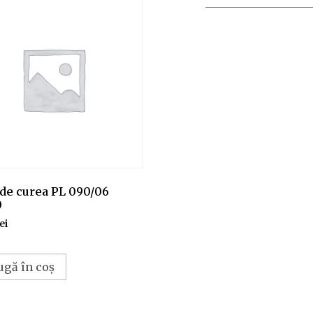
 de curea PL 090/06
0
lei
ugă în coș