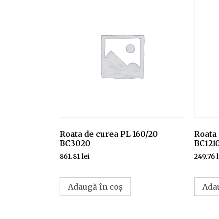
Roata de curea PL 160/20
Roata
BC3020
BC121
861.81
lei
249.76
Adaugă în coș
Ada