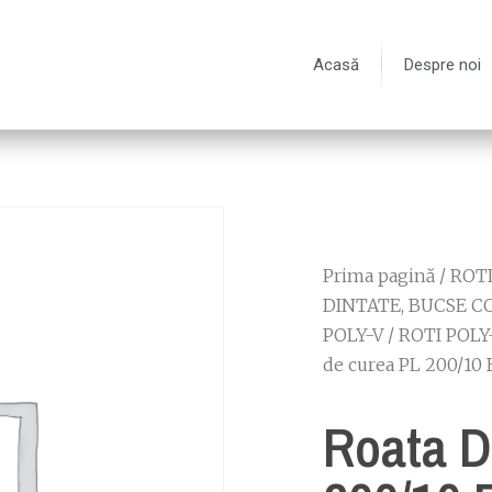
Acasă
Despre noi
Prima pagină
/
ROT
DINTATE, BUCSE C
POLY-V
/
ROTI POLY
de curea PL 200/10
Roata D