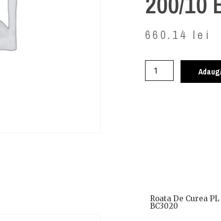
200/10
660.14
lei
Adaugă
Roata De Curea PL
BC3020