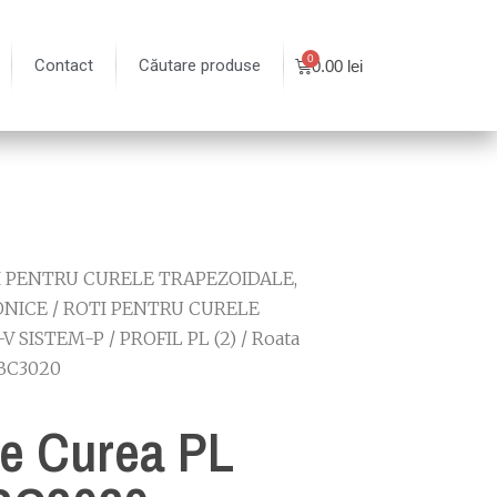
Contact
Căutare produse
0.00
lei
I PENTRU CURELE TRAPEZOIDALE,
ONICE
/
ROTI PENTRU CURELE
-V SISTEM-P
/
PROFIL PL (2)
/ Roata
 BC3020
e Curea PL