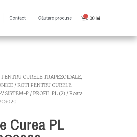
Contact
Căutare produse
0.00
lei
I PENTRU CURELE TRAPEZOIDALE,
ONICE
/
ROTI PENTRU CURELE
-V SISTEM-P
/
PROFIL PL (2)
/ Roata
 BC3020
e Curea PL