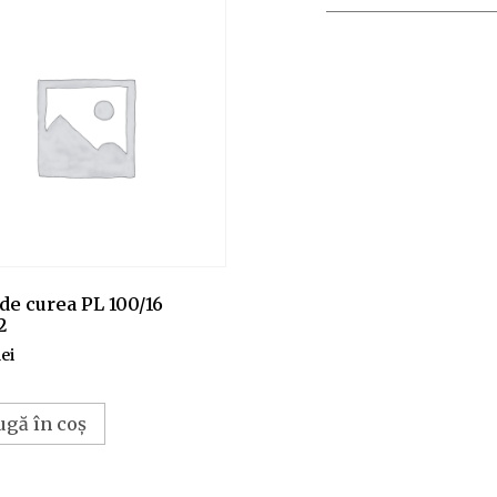
de curea PL 100/16
2
lei
ugă în coș