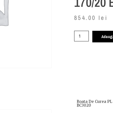
170/20
854.00
lei
Adaugă
Roata De Curea PL
BC3020