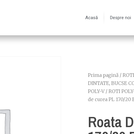
Acasă
Despre noi
Prima pagină
/
ROT
DINTATE, BUCSE C
POLY-V
/
ROTI POLY
de curea PL 170/20
Roata D