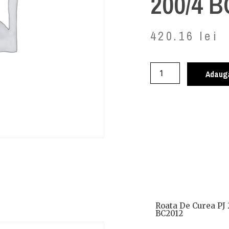
200/4 
420.16
lei
Adaugă
Roata De Curea PJ 
BC2012