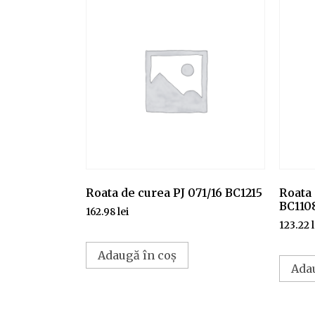
Roata de curea PJ 071/16 BC1215
Roata 
BC110
162.98
lei
123.22
Adaugă în coș
Ada