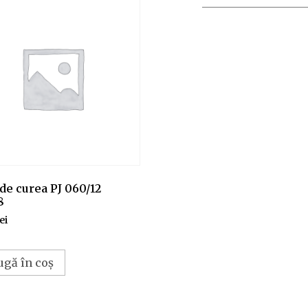
de curea PJ 060/12
8
lei
ugă în coș