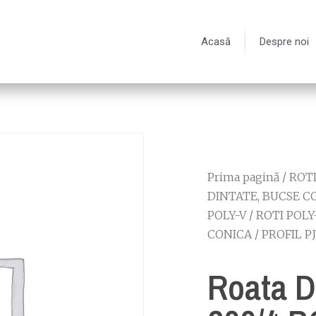
Acasă
Despre noi
Prima pagină
/
ROT
DINTATE, BUCSE C
POLY-V
/
ROTI POLY
CONICA
/
PROFIL PJ
Roata D