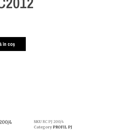
BC2012
 în coș
200/4
SKU
RC PJ 200/4
Category
PROFIL PJ