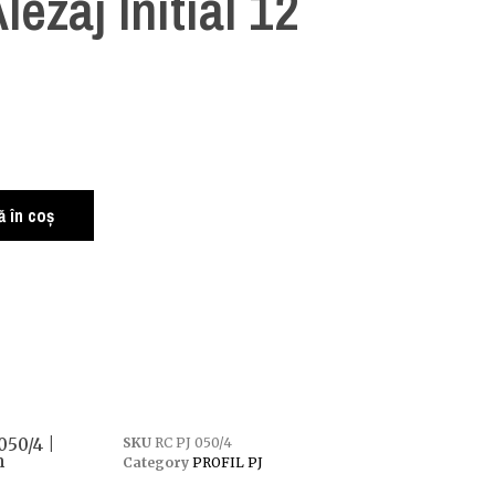
lezaj Initial 12
 în coș
050/4 |
SKU
RC PJ 050/4
m
Category
PROFIL PJ