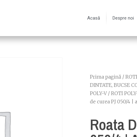
Acasă
Despre noi
Prima pagină
/
ROT
DINTATE, BUCSE C
POLY-V
/
ROTI POLY
de curea PJ 050/4 | 
Roata D