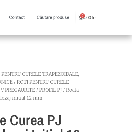
Contact
Căutare produse
0.00
lei
I PENTRU CURELE TRAPEZOIDALE,
ONICE
/
ROTI PENTRU CURELE
-V PREGAURITE
/
PROFIL PJ
/ Roata
alezaj initial 12 mm
e Curea PJ