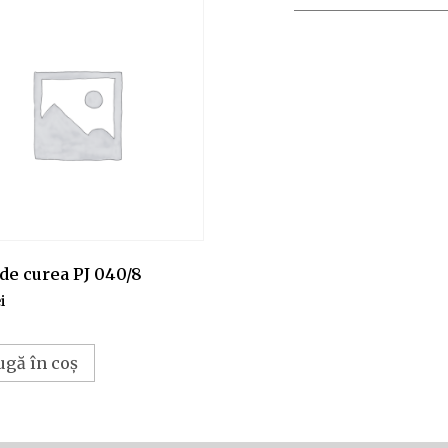
de curea PJ 040/8
i
ugă în coș