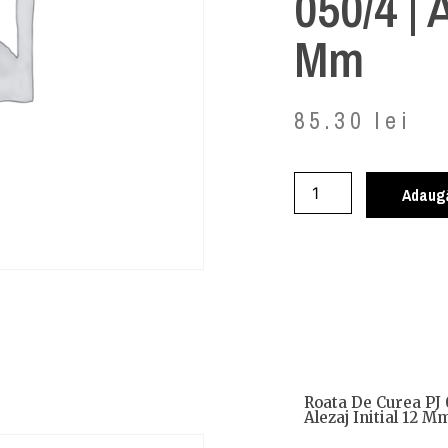
050/4 | A
Mm
85.30
lei
Adaugă
Roata De Curea PJ 
Alezaj Initial 12 M