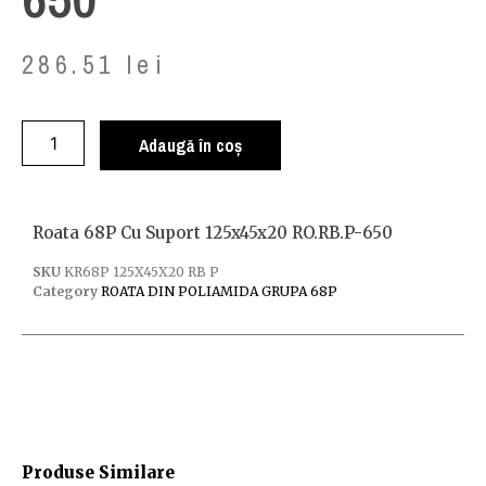
286.51
lei
Adaugă în coș
Roata 68P Cu Suport 125x45x20 RO.RB.P-650
SKU
KR68P 125X45X20 RB P
Category
ROATA DIN POLIAMIDA GRUPA 68P
Produse Similare