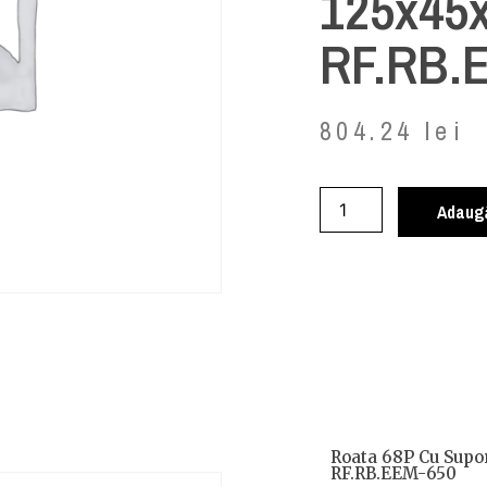
125x45
RF.RB.
804.24
lei
Adaugă
Roata 68P Cu Supo
RF.RB.EEM-650