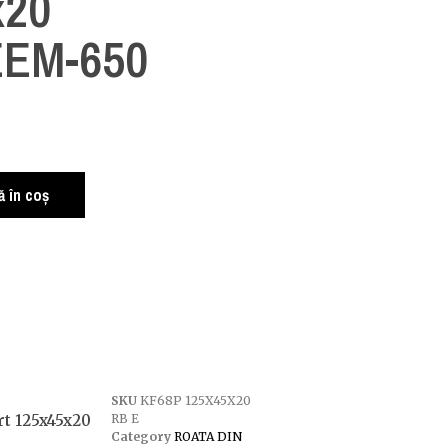
x20
EEM-650
 în coș
SKU
KF68P 125X45X20
rt 125x45x20
RB E
Category
ROATA DIN