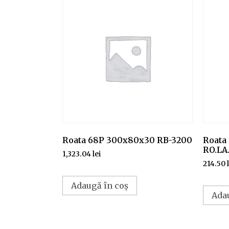
Roata 68P 300x80x30 RB-3200
Roata
RO.LA
1,323.04
lei
214.50
Adaugă în coș
Ada