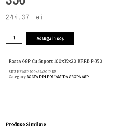
244.37
lei
Adaugă în coș
Roata 68P Cu Suport 100x35x20 RF.RB.P-350
SKU
KF68P 100x35x20 P RB
Category
ROATA DIN POLIAMIDA GRUPA 68P
Produse Similare