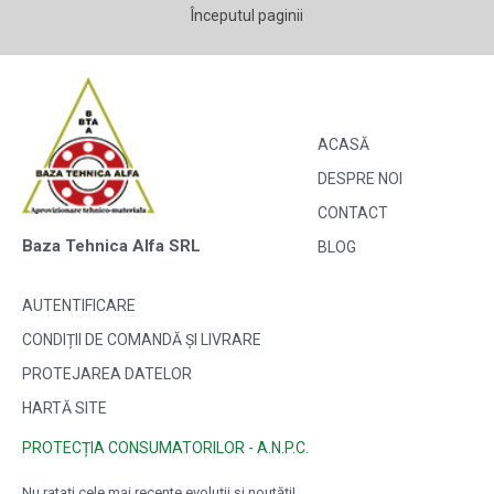
Începutul paginii
ACASĂ
DESPRE NOI
CONTACT
Baza Tehnica Alfa SRL
BLOG
AUTENTIFICARE
CONDIȚII DE COMANDĂ ȘI LIVRARE
PROTEJAREA DATELOR
HARTĂ SITE
PROTECȚIA CONSUMATORILOR - A.N.P.C.
Nu ratați cele mai recente evoluții și noutăți!