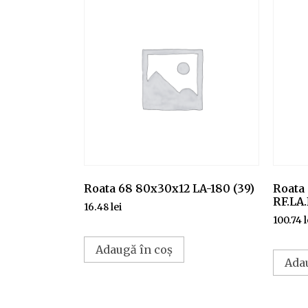
Roata 68 80x30x12 LA-180 (39)
Roata
RF.LA
16.48
lei
100.74
l
Adaugă în coș
Ada