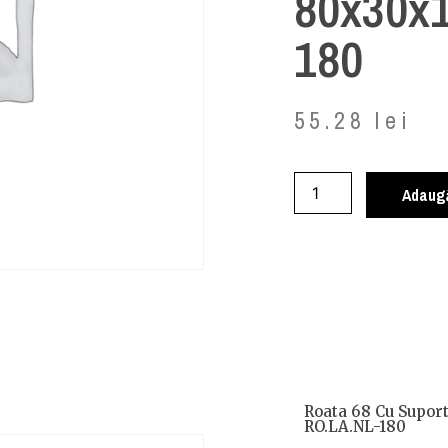
80x30x
180
55.28
lei
Adaugă
Roata 68 Cu Supor
RO.LA.NL-180