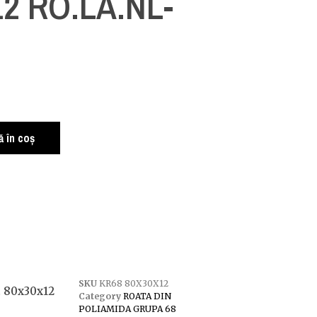
12 RO.LA.NL-
 în coș
SKU
KR68 80X30X12
t 80x30x12
Category
ROATA DIN
POLIAMIDA GRUPA 68