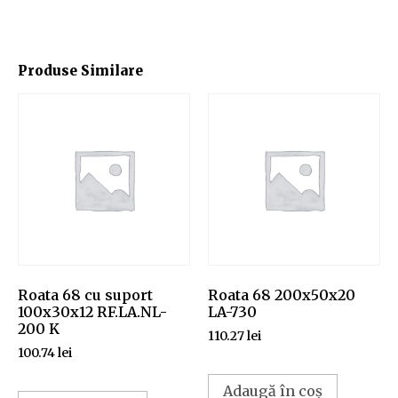
Produse Similare
Roata 68 cu suport
Roata 68 200x50x20
100x30x12 RF.LA.NL-
LA-730
200 K
110.27
lei
100.74
lei
Adaugă în coș