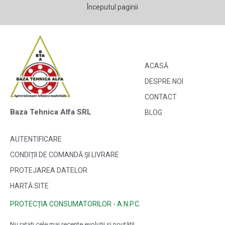
Începutul paginii
ACASĂ
DESPRE NOI
CONTACT
Baza Tehnica Alfa SRL
BLOG
AUTENTIFICARE
CONDIȚII DE COMANDĂ ȘI LIVRARE
PROTEJAREA DATELOR
HARTĂ SITE
PROTECȚIA CONSUMATORILOR - A.N.P.C.
Nu ratați cele mai recente evoluții și noutăți!