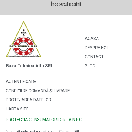
Începutul paginii
ACASĂ
DESPRE NOI
CONTACT
Baza Tehnica Alfa SRL
BLOG
AUTENTIFICARE
CONDIȚII DE COMANDĂ ȘI LIVRARE
PROTEJAREA DATELOR
HARTĂ SITE
PROTECȚIA CONSUMATORILOR - A.N.P.C.
Nu ratați cele mai recente evoluții și noutăți!