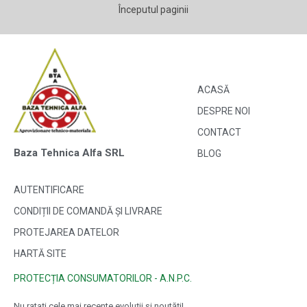
Începutul paginii
ACASĂ
DESPRE NOI
CONTACT
Baza Tehnica Alfa SRL
BLOG
AUTENTIFICARE
CONDIȚII DE COMANDĂ ȘI LIVRARE
PROTEJAREA DATELOR
HARTĂ SITE
PROTECȚIA CONSUMATORILOR - A.N.P.C.
Nu ratați cele mai recente evoluții și noutăți!