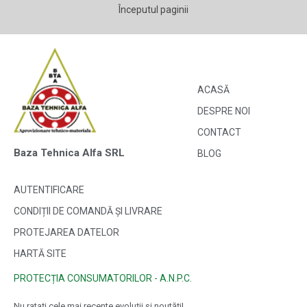
Începutul paginii
ACASĂ
DESPRE NOI
CONTACT
Baza Tehnica Alfa SRL
BLOG
AUTENTIFICARE
CONDIȚII DE COMANDĂ ȘI LIVRARE
PROTEJAREA DATELOR
HARTĂ SITE
PROTECȚIA CONSUMATORILOR - A.N.P.C.
Nu ratați cele mai recente evoluții și noutăți!