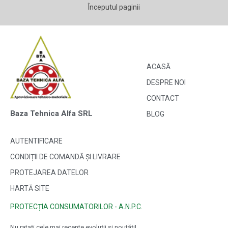
Începutul paginii
ACASĂ
DESPRE NOI
CONTACT
Baza Tehnica Alfa SRL
BLOG
AUTENTIFICARE
CONDIȚII DE COMANDĂ ȘI LIVRARE
PROTEJAREA DATELOR
HARTĂ SITE
PROTECȚIA CONSUMATORILOR - A.N.P.C.
Nu ratați cele mai recente evoluții și noutăți!