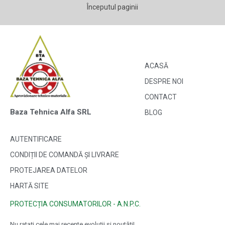
Începutul paginii
ACASĂ
DESPRE NOI
CONTACT
Baza Tehnica Alfa SRL
BLOG
AUTENTIFICARE
CONDIȚII DE COMANDĂ ȘI LIVRARE
PROTEJAREA DATELOR
HARTĂ SITE
PROTECȚIA CONSUMATORILOR - A.N.P.C.
Nu ratați cele mai recente evoluții și noutăți!