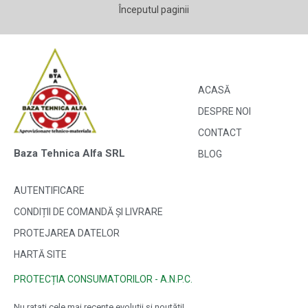
Începutul paginii
ACASĂ
DESPRE NOI
CONTACT
Baza Tehnica Alfa SRL
BLOG
AUTENTIFICARE
CONDIȚII DE COMANDĂ ȘI LIVRARE
PROTEJAREA DATELOR
HARTĂ SITE
PROTECȚIA CONSUMATORILOR - A.N.P.C.
Nu ratați cele mai recente evoluții și noutăți!