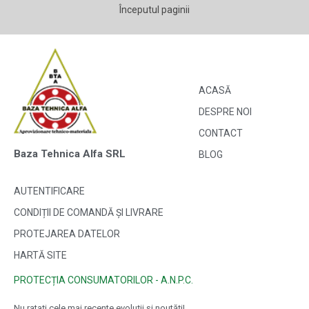
Începutul paginii
ACASĂ
DESPRE NOI
CONTACT
Baza Tehnica Alfa SRL
BLOG
AUTENTIFICARE
CONDIȚII DE COMANDĂ ȘI LIVRARE
PROTEJAREA DATELOR
HARTĂ SITE
PROTECȚIA CONSUMATORILOR - A.N.P.C.
Nu ratați cele mai recente evoluții și noutăți!