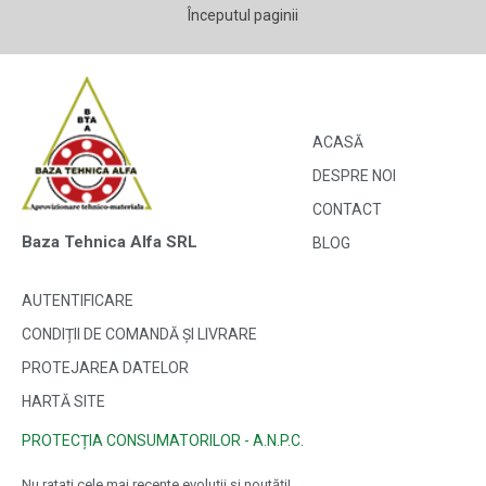
Începutul paginii
ACASĂ
DESPRE NOI
CONTACT
Baza Tehnica Alfa SRL
BLOG
AUTENTIFICARE
CONDIȚII DE COMANDĂ ȘI LIVRARE
PROTEJAREA DATELOR
HARTĂ SITE
PROTECȚIA CONSUMATORILOR - A.N.P.C.
Nu ratați cele mai recente evoluții și noutăți!