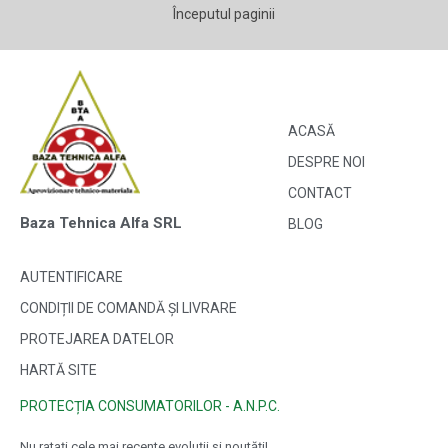
Începutul paginii
ACASĂ
DESPRE NOI
CONTACT
Baza Tehnica Alfa SRL
BLOG
AUTENTIFICARE
CONDIȚII DE COMANDĂ ȘI LIVRARE
PROTEJAREA DATELOR
HARTĂ SITE
PROTECȚIA CONSUMATORILOR - A.N.P.C.
Nu ratați cele mai recente evoluții și noutăți!