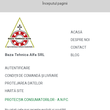
Începutul paginii
ACASĂ
DESPRE NOI
CONTACT
Baza Tehnica Alfa SRL
BLOG
AUTENTIFICARE
CONDIȚII DE COMANDĂ ȘI LIVRARE
PROTEJAREA DATELOR
HARTĂ SITE
PROTECȚIA CONSUMATORILOR - A.N.P.C.
Nu ratați cele mai recente evoluții și noutăți!