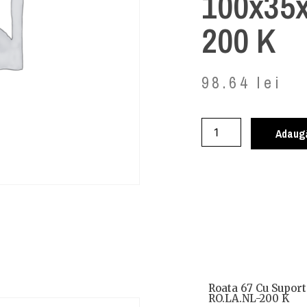
100x35
200 K
98.64
lei
Adaugă
Roata 67 Cu Suport
RO.LA.NL-200 K