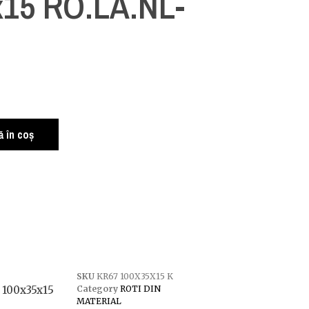
x15 RO.LA.NL-
 în coș
SKU
KR67 100X35X15 K
 100x35x15
Category
ROTI DIN
MATERIAL