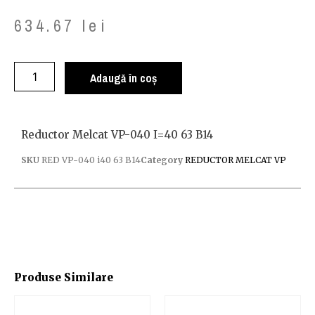
634.67
lei
Adaugă în coș
Reductor Melcat VP-040 I=40 63 B14
SKU
RED VP-040 i40 63 B14
Category
REDUCTOR MELCAT VP
Produse Similare