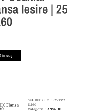
nsa Iesire | 25
160
 în coș
SKU
RED CHC FL 25 TP.2
CHC Flansa
D.160
160
Category
FLANSA DE