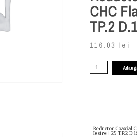
CHC Fla
TP.2 D.
116.03
lei
Adaugă
Reductor Coaxial 
Iesire | 25 TP.2 D.