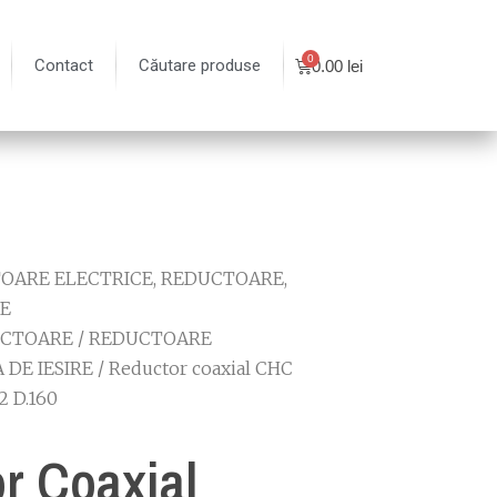
Contact
Căutare produse
0.00
lei
OARE ELECTRICE, REDUCTOARE,
E
CTOARE
/
REDUCTOARE
 DE IESIRE
/ Reductor coaxial CHC
.2 D.160
r Coaxial