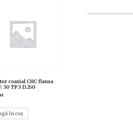
tor coaxial CHC flansa
 | 30 TP.3 D.250
lei
ugă în coș