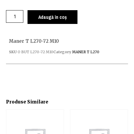
Adaugă în coș
Maner T L270-72 M10
SKU
O BUT L270-72 M10
Category
MANER T L270
Produse Similare