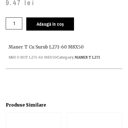
9.47
lei
Adaugă în coș
Maner T Cu Surub L271-60 M8X50
SKU
O BUT L271-60 M8X50
Category
MANER T L271
Produse Similare