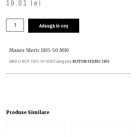
19.01
lei
Adaugă în coș
Maner Sferic I105-50 M10
SKU
O BUT I105-50 M10
Category
BUTON SFERIC I105
Produse Similare