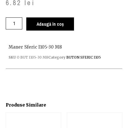
6.82
lei
Adaugă în coș
Maner Sferic I105-30 M8
SKU
O BUT I105-30 M8
Category
BUTON SFERIC I105
Produse Similare