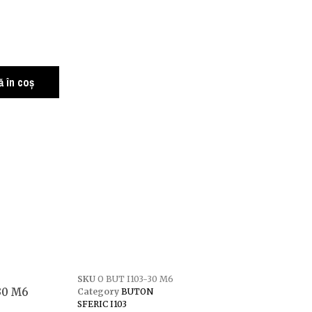
 în coș
SKU
O BUT I103-30 M6
-30 M6
Category
BUTON
SFERIC I103