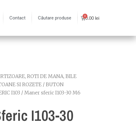
Contact
Căutare produse
0.00
lei
TIZOARE, ROTI DE MANA, BILE
TOANE SI ROZETE
/
BUTON
RIC I103
/ Maner sferic I103-30 M6
feric I103-30