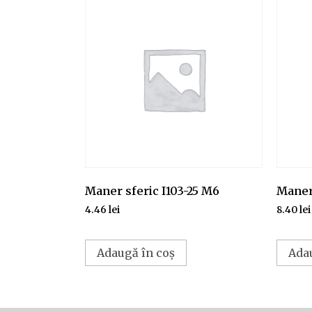
Maner sferic I103-25 M6
Maner
4.46
lei
8.40
lei
Adaugă în coș
Ada