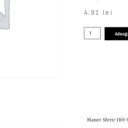
4.91
lei
Adaugă
Maner Sferic I103