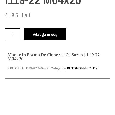
4.85
lei
Adaugă în coș
Maner In Forma De Ciuperca Cu Surub | I119-22
M04x20
SKU
O BUT I119-22 M04x20
Category
BUTON SFERIC I119